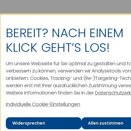
BEREIT? NACH EINEM
KLICK GEHT’S LOS!
Um unsere Webseite für Sie optimal zu gestalten und f
verbessern zu können, verwen­den wir Analysetools von 
anbietern. Cookies, Tracking- und (Re-)Targeting-Tech
werden erst mit Ihrer ausdrücklichen Zustimmung verw
Weitere Informationen finden Sie in der
Datenschutzerk
Individuelle Cookie-Einstellungen
Widersprechen
Allen zustimmen