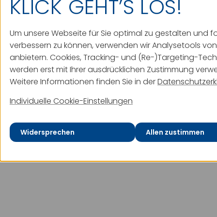
KLICK GEHT’S LOS!
Um unsere Webseite für Sie optimal zu gestalten und f
verbessern zu können, verwen­den wir Analysetools von 
anbietern. Cookies, Tracking- und (Re-)Targeting-Tech
werden erst mit Ihrer ausdrücklichen Zustimmung verw
Weitere Informationen finden Sie in der
Datenschutzerk
Individuelle Cookie-Einstellungen
Widersprechen
Allen zustimmen